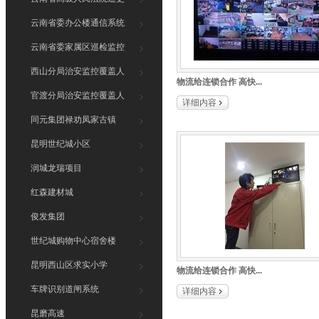
系统
岗亭
昆明西山
云南省委办公楼通信系统
隔离栏
车牌识别
云南省委家属区巡检监控
系统
防雷工程
昆磨高速
西山分局治安监控覆盖人
物流给连锁合作 高快...
脸识别
亮化工程
京昆高速
官渡分局治安监控覆盖人
详细内容
脸识别
巡更系统
物流连锁
同元集团禄劝凤家古镇
昆明长水
昆明世纪城小区
世纪城昆
润城龙瑞项目
顺达家具
红森建材城
瑞谷食品
俊发集团
迎宾会馆
世纪城购物中心宿舍楼
豪顺酒店
昆明西山区求实小学
物流给连锁合作 高快...
宝马连锁
车牌识别道闸系统
详细内容
万达商场
昆磨高速