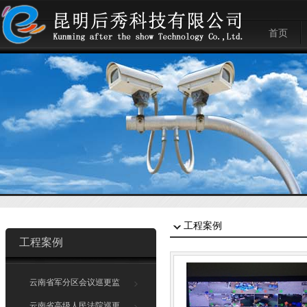
首页
关于我们
公司新闻
电脑系列
云南省军
联系方式
组织机构
行情评论
安防监控
云南省高
在线留言
企业文化
人相人脸
云南省委
体温检测
云南省委
人流量统
西山分局
智能化大
官渡分局
拼接屏系
同元集团
远程会议
昆明世纪
工程案例
车牌识别
润城龙瑞
工程案例
楼宇对讲
红森建材
人行摆闸
俊发集团
云南省军分区会议巡更监
控系统
智能弱电
世纪城购
云南省高级人民法院巡更