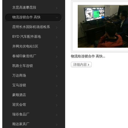
凯路士车
京昆高速攀昆段
春城印象
物流连锁合作 高快
并网光伏
昆明长水国际机场巡检系
BYD 汽
统
BYD 汽车配件基地
并网光伏电站1区
春城印象造纸厂
物流给连锁合作 高快...
详细内容
凯路士车连锁
万达商场
宝马连锁
豪顺酒店
迎宾会馆
瑞谷食品厂
顺达家具厂